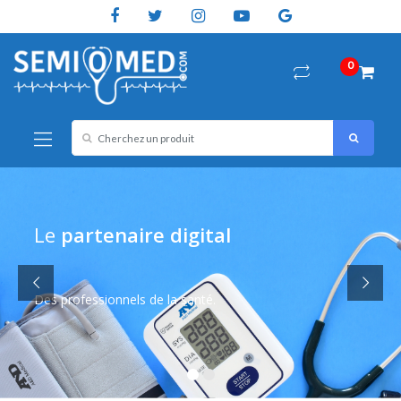
Skip to navigation
Skip to content
0
S
e
a
r
c
h
f
Le
partenaire digital
o
r
:
Des professionnels de la santé.