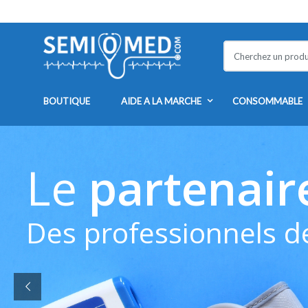
Skip to navigation
Skip to content
S
e
a
r
BOUTIQUE
AIDE A LA MARCHE
CONSOMMABLE
c
h
f
o
Le
partenaire
r
:
Des professionnels de