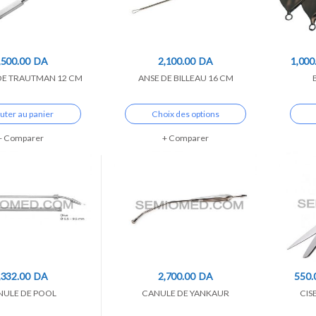
,500.00
DA
2,100.00
DA
1,000
E TRAUTMAN 12 CM
ANSE DE BILLEAU 16 CM
uter au panier
Choix des options
Comparer
Comparer
,332.00
DA
2,700.00
DA
550.
NULE DE POOL
CANULE DE YANKAUR
CIS