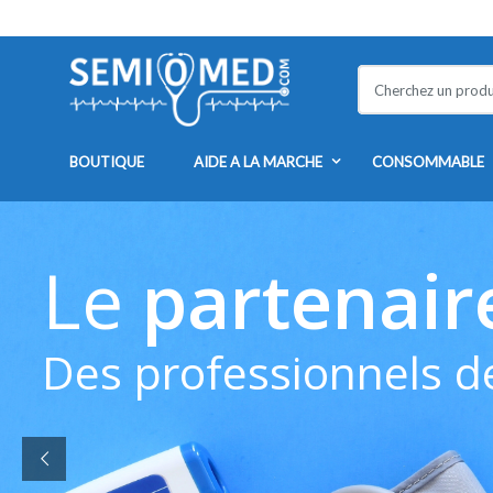
Skip to navigation
Skip to content
S
e
a
r
BOUTIQUE
AIDE A LA MARCHE
CONSOMMABLE
c
h
f
o
Le
partenaire
r
:
Des professionnels de