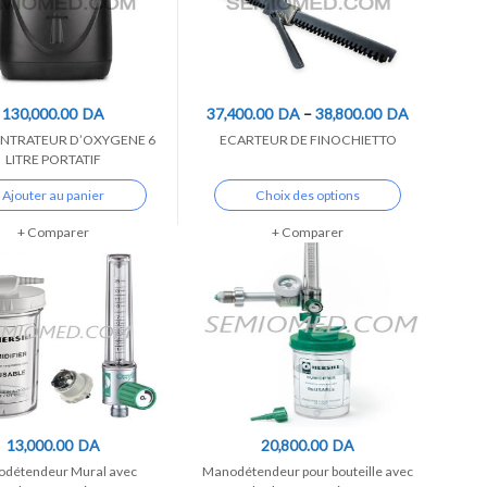
130,000.00
DA
37,400.00
DA
–
38,800.00
DA
NTRATEUR D’OXYGENE 6
ECARTEUR DE FINOCHIETTO
LITRE PORTATIF
Ajouter au panier
Choix des options
Comparer
Comparer
13,000.00
DA
20,800.00
DA
détendeur Mural avec
Manodétendeur pour bouteille avec