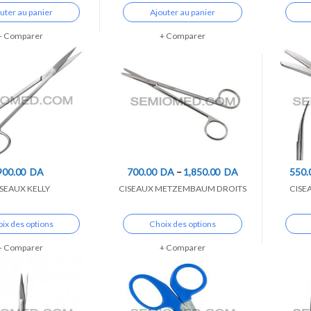
uter au panier
Ajouter au panier
Comparer
Comparer
900.00
DA
700.00
DA
–
1,850.00
DA
550.
SEAUX KELLY
CISEAUX METZEMBAUM DROITS
CISE
ix des options
Choix des options
Comparer
Comparer