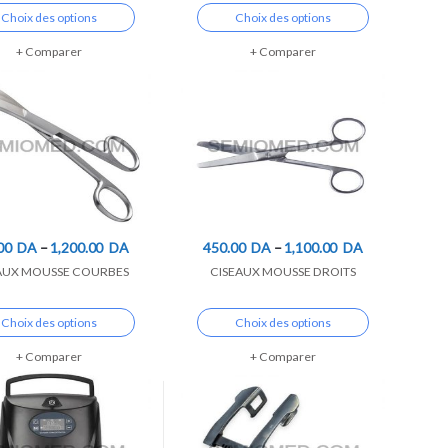
Choix des options
Choix des options
Comparer
Comparer
00
DA
–
1,200.00
DA
450.00
DA
–
1,100.00
DA
AUX MOUSSE COURBES
CISEAUX MOUSSE DROITS
Choix des options
Choix des options
Comparer
Comparer