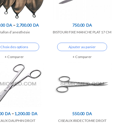
.00
DA
–
2,700.00
DA
750.00
DA
Ballon d’anesthésie
BISTOURI FIXE MANCHE PLAT 17 CM
Choix des options
Ajouter au panier
Comparer
Comparer
00
DA
–
1,200.00
DA
550.00
DA
EAUX DAUPHIN DROIT
CISEAUX IRIDECTOMIE DROIT