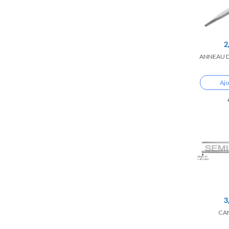
2
ANNEAU D
Ajo
3
CA